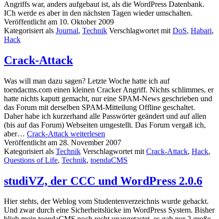
Angriffs war, anders aufgebaut ist, als die WordPress Datenbank.
ICh werde es aber in den nächsten Tagen wieder umschalten.
Veröffentlicht am
10. Oktober 2009
Kategorisiert als
Journal
,
Technik
Verschlagwortet mit
DoS
,
Habari
,
Hack
Crack-Attack
Was will man dazu sagen? Letzte Woche hatte ich auf
toendacms.com einen kleinen Cracker Angriff. Nichts schlimmes, er
hatte nichts kaputt gemacht, nur eine SPAM-News geschrieben und
das Forum mit derselben SPAM-Mitteilung Offline geschaltet.
Daher habe ich kurzerhand alle Passwörter geändert und auf allen
(bis auf das Forum) Webseiten umgestellt. Das Forum vergaß ich,
aber…
Crack-Attack
weiterlesen
Veröffentlicht am
28. November 2007
Kategorisiert als
Technik
Verschlagwortet mit
Crack-Attack
,
Hack
,
Questions of Life
,
Technik
,
toendaCMS
studiVZ, der CCC und WordPress 2.0.6
Hier stehts, der Weblog vom Studentenverzeichnis wurde gehackt.
Und zwar durch eine Sicherheitslücke im WordPress System. Bisher
blieb mein toendaCMS noch recht unangetastet, es gab nur 2 große