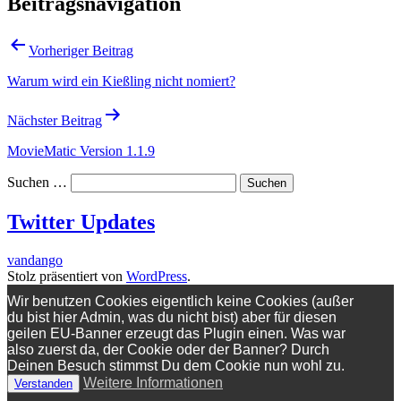
Beitragsnavigation
Vorheriger Beitrag
Warum wird ein Kießling nicht nomiert?
Nächster Beitrag
MovieMatic Version 1.1.9
Suchen …
Twitter Updates
vandango
Stolz präsentiert von
WordPress
.
Wir benutzen Cookies eigentlich keine Cookies (außer
du bist hier Admin, was du nicht bist) aber für diesen
geilen EU-Banner erzeugt das Plugin einen. Was war
also zuerst da, der Cookie oder der Banner? Durch
Deinen Besuch stimmst Du dem Cookie nun wohl zu.
Weitere Informationen
Verstanden