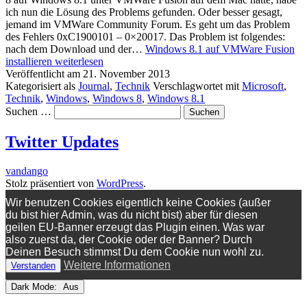
ich nun die Lösung des Problems gefunden. Oder besser gesagt,
jemand im VMWare Community Forum. Es geht um das Problem
des Fehlers 0xC1900101 – 0×20017. Das Problem ist folgendes:
nach dem Download und der…
Windows 8.1 auf VMWare Fusion
installieren
weiterlesen
Veröffentlicht am
21. November 2013
Kategorisiert als
Journal
,
Technik
Verschlagwortet mit
Microsoft
,
Technik
,
Windows
,
Windows 8
,
Windows 8.1
Suchen …
Twitter Updates
vandango
Stolz präsentiert von
WordPress
.
Wir benutzen Cookies eigentlich keine Cookies (außer
du bist hier Admin, was du nicht bist) aber für diesen
geilen EU-Banner erzeugt das Plugin einen. Was war
also zuerst da, der Cookie oder der Banner? Durch
Deinen Besuch stimmst Du dem Cookie nun wohl zu.
Weitere Informationen
Verstanden
Dark Mode: