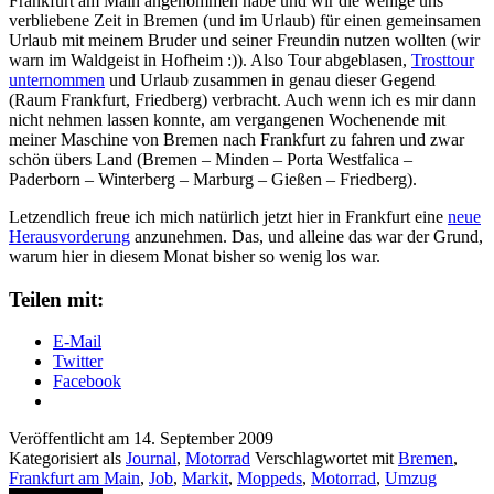
Frankfurt am Main angenommen habe und wir die wenige uns
verbliebene Zeit in Bremen (und im Urlaub) für einen gemeinsamen
Urlaub mit meinem Bruder und seiner Freundin nutzen wollten (wir
warn im Waldgeist in Hofheim :)). Also Tour abgeblasen,
Trosttour
unternommen
und Urlaub zusammen in genau dieser Gegend
(Raum Frankfurt, Friedberg) verbracht. Auch wenn ich es mir dann
nicht nehmen lassen konnte, am vergangenen Wochenende mit
meiner Maschine von Bremen nach Frankfurt zu fahren und zwar
schön übers Land (Bremen – Minden – Porta Westfalica –
Paderborn – Winterberg – Marburg – Gießen – Friedberg).
Letzendlich freue ich mich natürlich jetzt hier in Frankfurt eine
neue
Herausvorderung
anzunehmen. Das, und alleine das war der Grund,
warum hier in diesem Monat bisher so wenig los war.
Teilen mit:
E-Mail
Twitter
Facebook
Veröffentlicht am
14. September 2009
Kategorisiert als
Journal
,
Motorrad
Verschlagwortet mit
Bremen
,
Frankfurt am Main
,
Job
,
Markit
,
Moppeds
,
Motorrad
,
Umzug