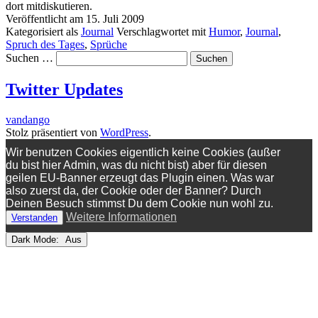
dort mitdiskutieren.
Veröffentlicht am
15. Juli 2009
Kategorisiert als
Journal
Verschlagwortet mit
Humor
,
Journal
,
Spruch des Tages
,
Sprüche
Suchen …
Twitter Updates
vandango
Stolz präsentiert von
WordPress
.
Wir benutzen Cookies eigentlich keine Cookies (außer
du bist hier Admin, was du nicht bist) aber für diesen
geilen EU-Banner erzeugt das Plugin einen. Was war
also zuerst da, der Cookie oder der Banner? Durch
Deinen Besuch stimmst Du dem Cookie nun wohl zu.
Weitere Informationen
Verstanden
Dark Mode: