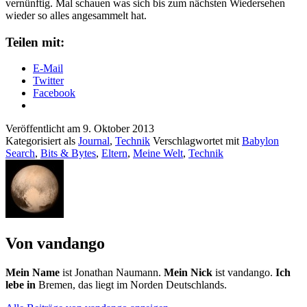
vernünftig. Mal schauen was sich bis zum nächsten Wiedersehen
wieder so alles angesammelt hat.
Teilen mit:
E-Mail
Twitter
Facebook
Veröffentlicht am
9. Oktober 2013
Kategorisiert als
Journal
,
Technik
Verschlagwortet mit
Babylon
Search
,
Bits & Bytes
,
Eltern
,
Meine Welt
,
Technik
Von vandango
Mein Name
ist Jonathan Naumann.
Mein Nick
ist vandango.
Ich
lebe in
Bremen, das liegt im Norden Deutschlands.