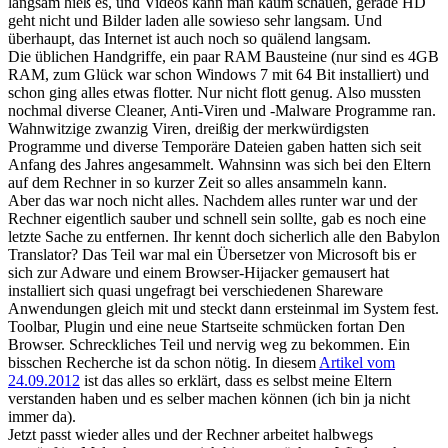
langsam hieß es, und Videos kann man kaum schauen, gerade HD
geht nicht und Bilder laden alle sowieso sehr langsam. Und
überhaupt, das Internet ist auch noch so quälend langsam.
Die üblichen Handgriffe, ein paar RAM Bausteine (nur sind es 4GB
RAM, zum Glück war schon Windows 7 mit 64 Bit installiert) und
schon ging alles etwas flotter. Nur nicht flott genug. Also mussten
nochmal diverse Cleaner, Anti-Viren und -Malware Programme ran.
Wahnwitzige zwanzig Viren, dreißig der merkwürdigsten
Programme und diverse Temporäre Dateien gaben hatten sich seit
Anfang des Jahres angesammelt. Wahnsinn was sich bei den Eltern
auf dem Rechner in so kurzer Zeit so alles ansammeln kann.
Aber das war noch nicht alles. Nachdem alles runter war und der
Rechner eigentlich sauber und schnell sein sollte, gab es noch eine
letzte Sache zu entfernen. Ihr kennt doch sicherlich alle den Babylon
Translator? Das Teil war mal ein Übersetzer von Microsoft bis er
sich zur Adware und einem Browser-Hijacker gemausert hat
installiert sich quasi ungefragt bei verschiedenen Shareware
Anwendungen gleich mit und steckt dann ersteinmal im System fest.
Toolbar, Plugin und eine neue Startseite schmücken fortan Den
Browser. Schreckliches Teil und nervig weg zu bekommen. Ein
bisschen Recherche ist da schon nötig. In diesem
Artikel vom
24.09.2012
ist das alles so erklärt, dass es selbst meine Eltern
verstanden haben und es selber machen können (ich bin ja nicht
immer da).
Jetzt passt wieder alles und der Rechner arbeitet halbwegs