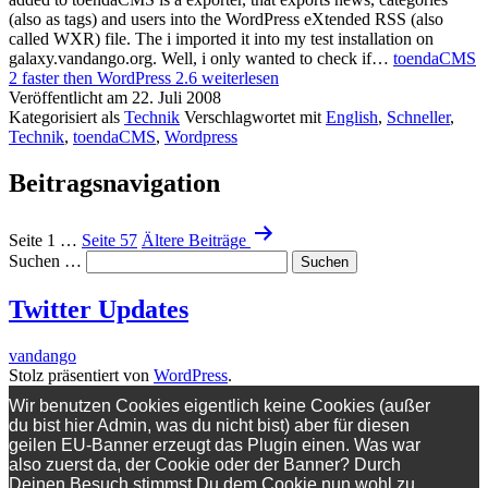
(also as tags) and users into the WordPress eXtended RSS (also
called WXR) file. The i imported it into my test installation on
galaxy.vandango.org. Well, i only wanted to check if…
toendaCMS
2 faster then WordPress 2.6
weiterlesen
Veröffentlicht am
22. Juli 2008
Kategorisiert als
Technik
Verschlagwortet mit
English
,
Schneller
,
Technik
,
toendaCMS
,
Wordpress
Beitragsnavigation
Seite 1
…
Seite 57
Ältere
Beiträge
Suchen …
Twitter Updates
vandango
Stolz präsentiert von
WordPress
.
Wir benutzen Cookies eigentlich keine Cookies (außer
du bist hier Admin, was du nicht bist) aber für diesen
geilen EU-Banner erzeugt das Plugin einen. Was war
also zuerst da, der Cookie oder der Banner? Durch
Deinen Besuch stimmst Du dem Cookie nun wohl zu.