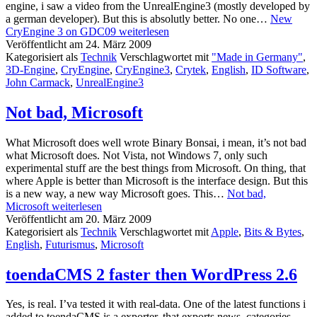
engine, i saw a video from the UnrealEngine3 (mostly developed by
a german developer). But this is absolutly better. No one…
New
CryEngine 3 on GDC09
weiterlesen
Veröffentlicht am
24. März 2009
Kategorisiert als
Technik
Verschlagwortet mit
"Made in Germany"
,
3D-Engine
,
CryEngine
,
CryEngine3
,
Crytek
,
English
,
ID Software
,
John Carmack
,
UnrealEngine3
Not bad, Microsoft
What Microsoft does well wrote Binary Bonsai, i mean, it’s not bad
what Microsoft does. Not Vista, not Windows 7, only such
experimental stuff are the best things from Microsoft. On thing, that
where Apple is better than Microsoft is the interface design. But this
is a new way, a new way Microsoft goes. This…
Not bad,
Microsoft
weiterlesen
Veröffentlicht am
20. März 2009
Kategorisiert als
Technik
Verschlagwortet mit
Apple
,
Bits & Bytes
,
English
,
Futurismus
,
Microsoft
toendaCMS 2 faster then WordPress 2.6
Yes, is real. I’va tested it with real-data. One of the latest functions i
added to toendaCMS is a exporter, that exports news, categories