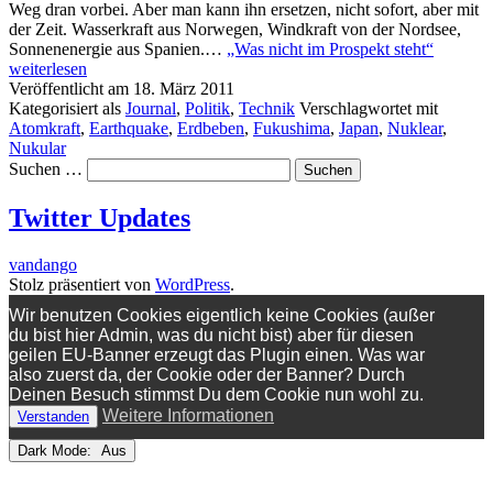
Weg dran vorbei. Aber man kann ihn ersetzen, nicht sofort, aber mit
der Zeit. Wasserkraft aus Norwegen, Windkraft von der Nordsee,
Sonnenenergie aus Spanien.…
„Was nicht im Prospekt steht“
weiterlesen
Veröffentlicht am
18. März 2011
Kategorisiert als
Journal
,
Politik
,
Technik
Verschlagwortet mit
Atomkraft
,
Earthquake
,
Erdbeben
,
Fukushima
,
Japan
,
Nuklear
,
Nukular
Suchen …
Twitter Updates
vandango
Stolz präsentiert von
WordPress
.
Wir benutzen Cookies eigentlich keine Cookies (außer
du bist hier Admin, was du nicht bist) aber für diesen
geilen EU-Banner erzeugt das Plugin einen. Was war
also zuerst da, der Cookie oder der Banner? Durch
Deinen Besuch stimmst Du dem Cookie nun wohl zu.
Weitere Informationen
Verstanden
Dark Mode: