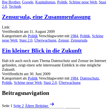
Big Brother
,
Google
,
Kapitalismus
,
Politik
,
Schöne neue Welt
,
Stasi
2.0
,
Technik
Zensursula, eine Zusammenfassung
Link:
Veröffentlicht am
11. August 2009
Kategorisiert als
Politik
Verschlagwortet mit
1984
,
Politik
,
Schöne
neue Welt
,
Stasi 2.0
,
Überwachung
,
Zensur
,
Zensursula
Ein kleiner Blick in die Zukunft
Hab ich auch noch zum Thema Datenschutz und Zensur im Internet
gefunden, zeigt einen sehr interessante Einblick in eine mögliche
Zukunft.
Veröffentlicht am
30. Juni 2009
Kategorisiert als
Politik
Verschlagwortet mit
1984
,
Datenschutz
,
Politik
,
Schöne neue Welt
,
Stasi 2.0
,
Überwachung
Beitragsnavigation
Seite 1
Seite 2
Ältere
Beiträge