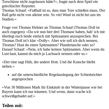
Torschüsse nicht zugelassen hätte?«, fragte nach dem Spiel ein
griechischer Reporter.
Thomas Schaaf: »Fußball ist so, dass man Tore schießen muss. Der
Ball geht nicht von alleine rein. So viel Wind ist nicht bei uns im
Stadion.«
Frage von Thomas Helmer an Thomas Schaaf (Thomas Doll ist
auch zugegen): »Da wir nun hier drei Thomase haben, hab’ ich mir
überlegt euch beide einfach mit Spitznamen anzusprechen. Bei
Thomas Doll ist’s klar «Dolly«. Aber wie soll ich dich nennen,
Thomas? Hast du einen Spitznamen? Plaudertasche oder so?
Darauf Schaaf: »Nein, ich habe keinen Spitznamen. Aber wenn du
Lust hast, kannst du mich ja Lachsack nennen oder so.«
»Der eine sagt Hüh, der andere Hott. Und die Kutsche bleibt
stehen.«
auf die unterschiedliche Regelauslegung der Schiedsrichter
angesprochen
»Von 30 Millionen Mark für Einkäufe in der Winterpause wie bei
Bayern kann ich nur träumen. Und wenn, dann wache ich
schweißgebadet auf.«
Teilen mit: