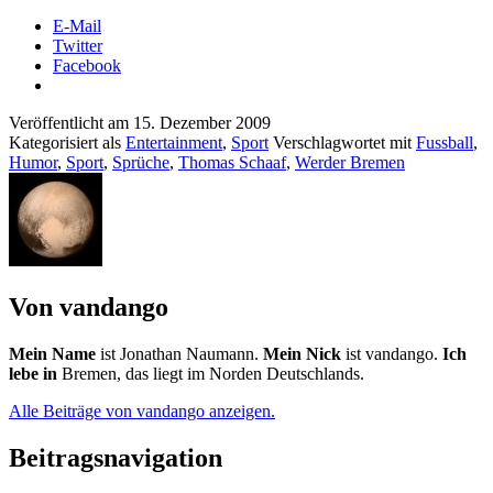
E-Mail
Twitter
Facebook
Veröffentlicht am
15. Dezember 2009
Kategorisiert als
Entertainment
,
Sport
Verschlagwortet mit
Fussball
,
Humor
,
Sport
,
Sprüche
,
Thomas Schaaf
,
Werder Bremen
Von vandango
Mein Name
ist Jonathan Naumann.
Mein Nick
ist vandango.
Ich
lebe in
Bremen, das liegt im Norden Deutschlands.
Alle Beiträge von vandango anzeigen.
Beitragsnavigation